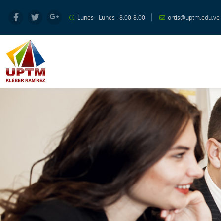
Salta al contenido principal
Lunes - Lunes : 8:00-8:00
ortis@uptm.edu.ve