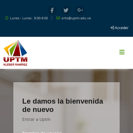
Salta al contenido principal
Lunes - Lunes : 8:00-8:00
ortis@uptm.edu.ve
Acceder
Le damos la bienvenida
de nuevo
Entrar a Uptm