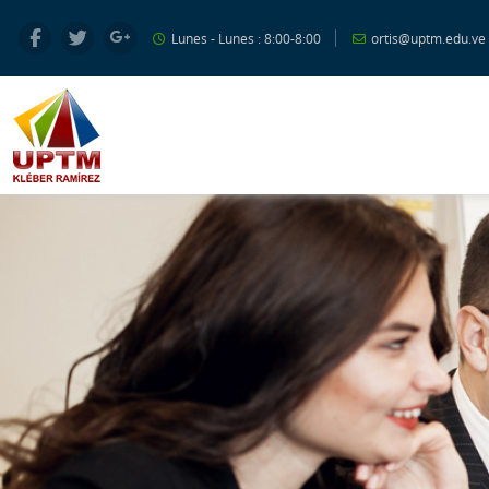
Salta al contenido principal
Lunes - Lunes : 8:00-8:00
ortis@uptm.edu.ve