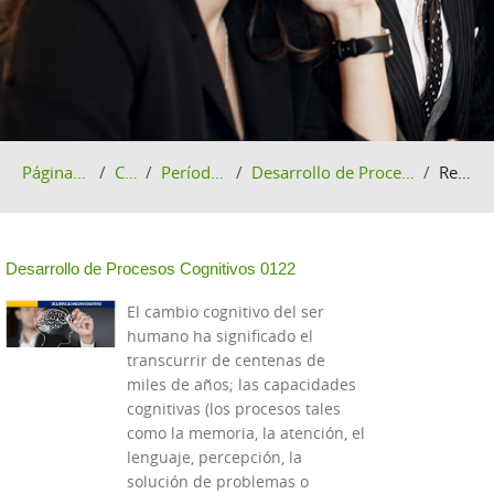
Página Principal
Cursos
Período 01-2022
Desarrollo de Procesos Cognitivos 0122
Resumen
Perfilado de sección
Desarrollo de Procesos Cognitivos 0122
El cambio cognitivo del ser
humano ha significado el
transcurrir de centenas de
miles de años; las capacidades
cognitivas (los procesos tales
como la memoria, la atención, el
lenguaje, percepción, la
solución de problemas o