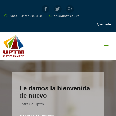
Salta al contenido principal
Lunes - Lunes : 8:00-8:00
ortis@uptm.edu.ve
Acceder
Le damos la bienvenida
de nuevo
Entrar a Uptm