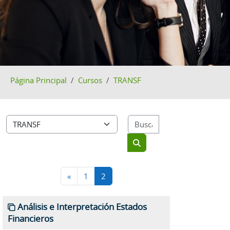
Página Principal
Cursos
TRANSF
Buscar cursos
Categorías
Buscar cursos
Página anterior
Página 1
Página 2
«
1
2
Análisis e Interpretación Estados
Financieros