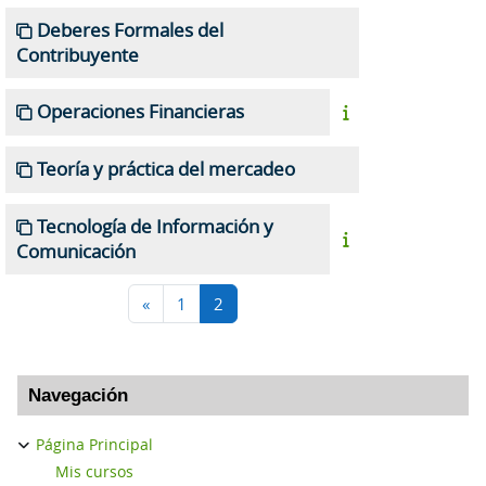
Deberes Formales del
Contribuyente
Operaciones Financieras
Teoría y práctica del mercadeo
Tecnología de Información y
Comunicación
Página anterior
Página 1
Página 2
«
1
2
Bloques
Salta Navegación
Navegación
Página Principal
Mis cursos